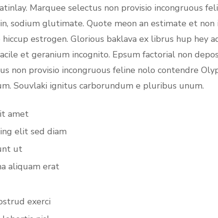
 atinlay. Marquee selectus non provisio incongruous fel
in, sodium glutimate. Quote meon an estimate et non 
hiccup estrogen. Glorious baklava ex librus hup hey ad
cile et geranium incognito. Epsum factorial non depos
us non provisio incongruous feline nolo contendre Olyp
um. Souvlaki ignitus carborundum e pluribus unum.
it amet
ing elit sed diam
unt ut
a aliquam erat
ostrud exerci