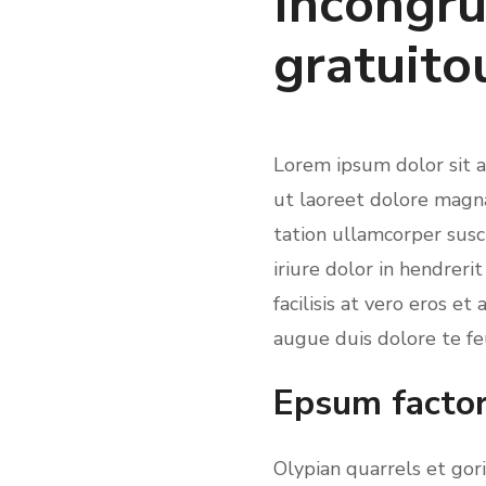
Incongru
gratuito
Lorem ipsum dolor sit 
ut laoreet dolore magna
tation ullamcorper susc
iriure dolor in hendreri
facilisis at vero eros e
augue duis dolore te feug
Epsum factor
Olypian quarrels et gor