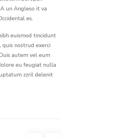
. A un Angleso it va
ccidental es.
nibh euismod tincidunt
 quis nostrud exerci
. Duis autem vel eum
dolore eu feugiat nulla
luptatum zzril delenit