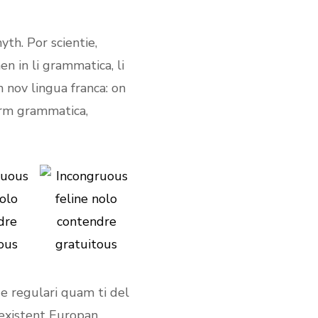
th. Por scientie,
en in li grammatica, li
 nov lingua franca: on
form grammatica,
 e regulari quam ti del
i existent Europan