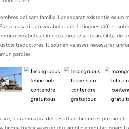
lobortis nisl
embres del sam familie. Lor separat existentie es un my
t Europa usa li sam vocabularium. Li lingues differe solm
ommun vocabules. Omnicos directe al desirabilita; de un
custosi traductores. It solmen va esser necessi far uni
mmun paroles.
sce, li grammatica del resultant lingue es plu simplic
ov lingua franca va esser plu simplic e regulari quam l