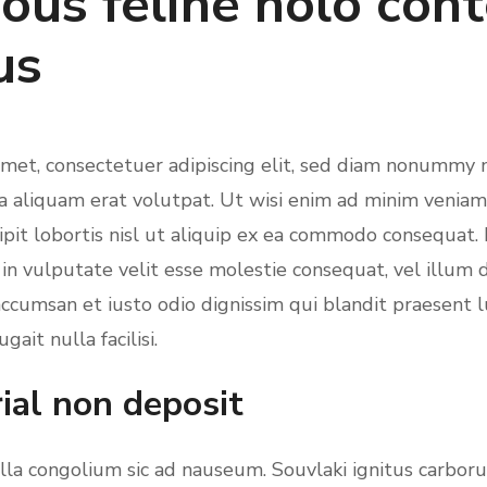
ous feline nolo con
us
amet, consectetuer adipiscing elit, sed diam nonummy 
 aliquam erat volutpat. Ut wisi enim ad minim veniam,
ipit lobortis nisl ut aliquip ex ea commodo consequat
t in vulputate velit esse molestie consequat, vel illum 
t accumsan et iusto odio dignissim qui blandit praesent 
ait nulla facilisi.
ial non deposit
illa congolium sic ad nauseum. Souvlaki ignitus carbo