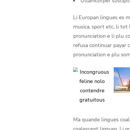
Ullamcorper suscipit 
Li Europan lingues es m
musica, sport etc, li to
pronunciation e li plu c
refusa continuar payar 
pronunciation e plu so
Ma quande lingues coale
coalescent lingues. Li n