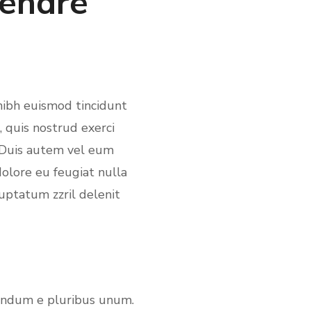
tendre
nibh euismod tincidunt
 quis nostrud exerci
. Duis autem vel eum
dolore eu feugiat nulla
luptatum zzril delenit
rundum e pluribus unum.