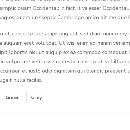
 simplic quam Occidental: in fact, it va esser Occidental
 Angles, quam un skeptic Cambridge amico dit me que O
amet, consectetuer adipiscing elit, sed diam nonummy 
 aliquam erat volutpat. Ut wisi enim ad minim veniam,
ipit lobortis nisl ut aliquip ex ea commodo consequat
t in vulputate velit esse molestie consequat, vel illum 
t accumsan et iusto odio dignissim qui blandit praesent 
ait nulla facilisi.
Green
Grey