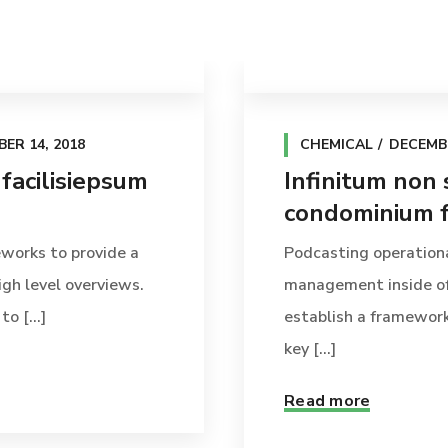
ER 14, 2018
CHEMICAL
DECEMBE
 facilisiepsum
Infinitum non 
condominium f
works to provide a
Podcasting operation
igh level overviews.
management inside of
o [...]
establish a framewor
key [...]
Read more